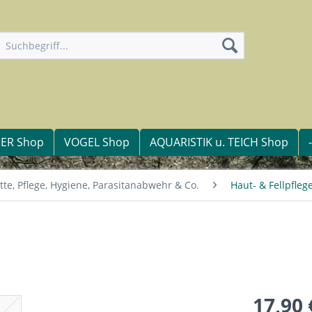
IER Shop
VOGEL Shop
AQUARISTIK u. TEICH Shop
tte, Pflege, Hygiene, Parasitanabwehr & Co.
Haut- & Fellpfleg
17,90 