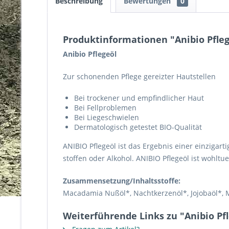
Beschreibung
Bewertungen
0
Produktinformationen "Anibio Pfle
Anibio Pflegeöl
Zur schonenden Pflege gereizter Hautstellen
Bei trockener und empfindlicher Haut
Bei Fellproblemen
Bei Liegeschwielen
Dermatologisch getestet BIO-Qualität
ANIBIO Pflegeöl ist das Ergebnis einer einzigar
stoffen oder Alkohol. ANIBIO ­Pflegeöl ist wohlt
Zusammensetzung/Inhaltsstoffe:
Macadamia Nußöl*, Nachtkerzenöl*, Jojobaöl*, Me
Weiterführende Links zu "Anibio Pf