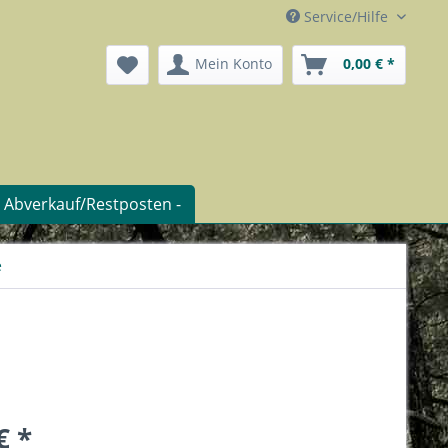
Service/Hilfe
Mein Konto
0,00 € *
- Abverkauf/Restposten -
e
€ *