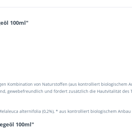
geöl 100ml"
tigen Kombina­tion von Naturstoffen (aus kontrolliert biolo­gisch
uend, gewebefreundlich und fördert zusätzlich die Hautvitalität des
laleuca alternifolia (0,2%), * aus kontrolliert biologischem Anbau
legeöl 100ml"