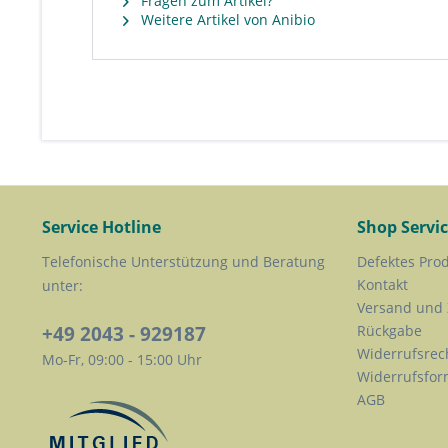
Fragen zum Artikel?
Weitere Artikel von Anibio
Service Hotline
Shop Servi
Telefonische Unterstützung und Beratung
Defektes Pro
Kontakt
unter:
Versand und
+49 2043 - 929187
Rückgabe
Widerrufsrec
Mo-Fr, 09:00 - 15:00 Uhr
Widerrufsfor
AGB