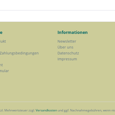
ce
Informationen
dukt
Newsletter
Über uns
 Zahlungsbedingungen
Datenschutz
Impressum
ht
mular
etzl. Mehrwertsteuer zzgl.
Versandkosten
und ggf. Nachnahmegebühren, wenn nic