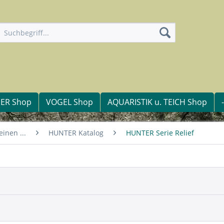
IER Shop
VOGEL Shop
AQUARISTIK u. TEICH Shop
inen ...
HUNTER Katalog
HUNTER Serie Relief