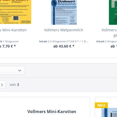
s Mini-Karotten
Vollmers Welpenmilch
Vollmers
g
alt
1 Kilogramm
Inhalt
2.5 Kilogramm
(17,44 € * / 1 Kilogramm)
Inhalt
5 Kilogr
b 7,70 € *
ab 43,60 € *
ab 
von
3
NEU
Vollmers Mini-Karotten