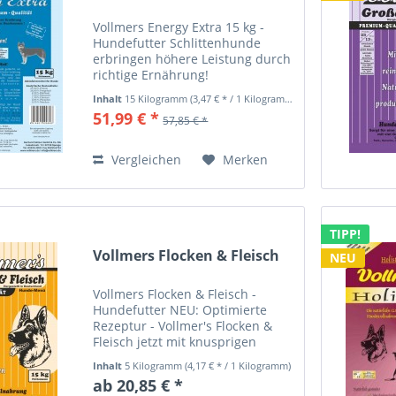
Vollmers Energy Extra 15 kg -
Hundefutter Schlittenhunde
erbringen höhere Leistung durch
richtige Ernährung!
Schlittenhunde haben in vielen
Inhalt
15 Kilogramm
(3,47 € * / 1 Kilogramm)
Ländern der Welt an Popularität
51,99 € *
57,85 € *
zugenommen. Für diese Rennen
kommen speziell geeignete
Rassen zum...
Vergleichen
Merken
TIPP!
Vollmers Flocken & Fleisch
NEU
Vollmers Flocken & Fleisch -
Hundefutter NEU: Optimierte
Rezeptur - Vollmer's Flocken &
Fleisch jetzt mit knusprigen
Getreide- und Gemüsekroketten
Inhalt
5 Kilogramm
(4,17 € * / 1 Kilogramm)
und Fleischpellets Für
ab 20,85 € *
ausgewachsene Hunde aller