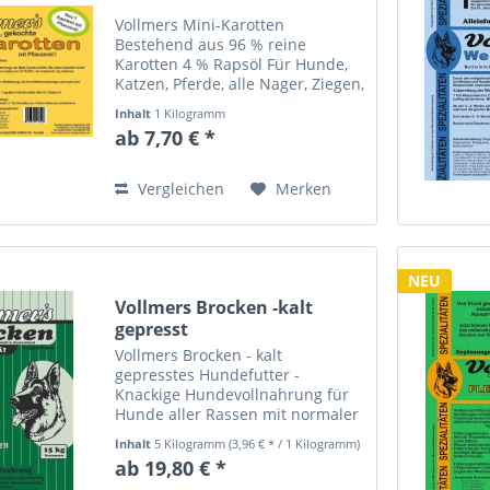
Vollmers Mini-Karotten
Bestehend aus 96 % reine
Karotten 4 % Rapsöl Für Hunde,
Katzen, Pferde, alle Nager, Ziegen,
Schafe, Vögel usw. Bei einer
Inhalt
1 Kilogramm
normalen Futterration wird der
ab 7,70 € *
Bedarf an natürlichen Beta-
Carotin nicht immer
ausreichend...
Vergleichen
Merken
NEU
Vollmers Brocken -kalt
gepresst
Vollmers Brocken - kalt
gepresstes Hundefutter -
Knackige Hundevollnahrung für
Hunde aller Rassen mit normaler
bis gesteigerter Aktivität!
Inhalt
5 Kilogramm
(3,96 € * / 1 Kilogramm)
Vollmers Brocken ist eine
ab 19,80 € *
natürliche Vollnahrung aus