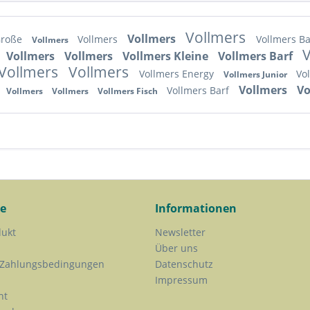
Vollmers
Vollmers
Große
Vollmers
Vollmers B
Vollmers
V
Vollmers
Vollmers
Vollmers Kleine
Vollmers Barf
Vollmers
Vollmers
Vollmers Energy
Vo
Vollmers Junior
Vollmers
Vo
Vollmers Barf
Vollmers
Vollmers
Vollmers Fisch
ce
Informationen
dukt
Newsletter
Über uns
 Zahlungsbedingungen
Datenschutz
Impressum
ht