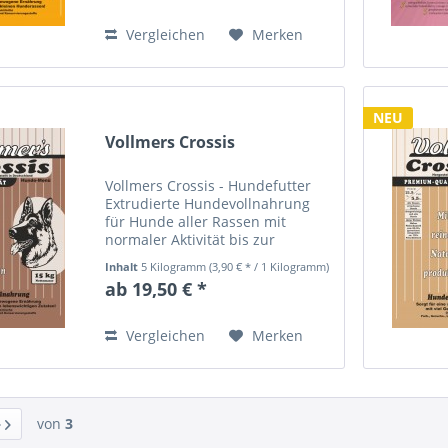
Rassen: Vollmer’s Flocken und
Fleisch ist...
Vergleichen
Merken
NEU
Vollmers Crossis
Vollmers Crossis - Hundefutter
Extrudierte Hundevollnahrung
für Hunde aller Rassen mit
normaler Aktivität bis zur
Höchstleistung! Vollmers Crossis
Inhalt
5 Kilogramm
(3,90 € * / 1 Kilogramm)
ist eine Vollnahrung mit
ab 19,50 € *
erhöhtem Energiegehalt, die
Ihrem Hund Topkondition und
eine...
Vergleichen
Merken
von
3