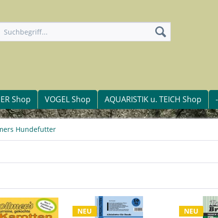
IER Shop
VOGEL Shop
AQUARISTIK u. TEICH Shop
mers Hundefutter
NEU
NEU