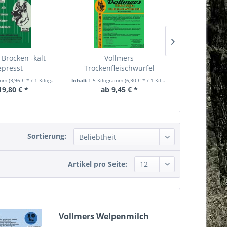
 Brocken -kalt
Vollmers
Vollmers Bar
epresst
Trockenfleischwürfel
amm
(3,96 € * / 1 Kilogramm)
Inhalt
1.5 Kilogramm
(6,30 € * / 1 Kilogramm)
Inhalt
1
19,80 € *
ab 9,45 € *
ab 8
Sortierung:
Artikel pro Seite:
Vollmers Welpenmilch