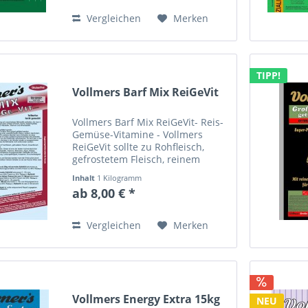
Geflügel und getrocknetem
Fleisch von normal...
Vergleichen
Merken
TIPP!
Vollmers Barf Mix ReiGeVit
Vollmers Barf Mix ReiGeVit- Reis-
Gemüse-Vitamine - Vollmers
ReiGeVit sollte zu Rohfleisch,
gefrostetem Fleisch, reinem
Fleisch aus Dosen oder Fisch
Inhalt
1 Kilogramm
gegeben werden. Vollmers
ab 8,00 € *
ReiGeVit ist eine Mischung aus:
70% Reisflocken 10% rote Chips...
Vergleichen
Merken
Vollmers Energy Extra 15kg
NEU