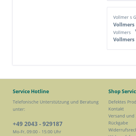
Vollmer s 
Vollmers
Vollmers
Vollmers
Service Hotline
Shop Servi
Telefonische Unterstützung und Beratung
Defektes Pro
Kontakt
unter:
Versand und
+49 2043 - 929187
Rückgabe
Widerrufsrec
Mo-Fr, 09:00 - 15:00 Uhr