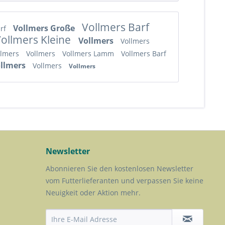
Vollmers Barf
Vollmers Große
arf
ollmers Kleine
Vollmers
Vollmers
llmers
Vollmers
Vollmers Lamm
Vollmers Barf
llmers
Vollmers
Vollmers
Newsletter
Abonnieren Sie den kostenlosen Newsletter
vom Futterlieferanten und verpassen Sie keine
Neuigkeit oder Aktion mehr.