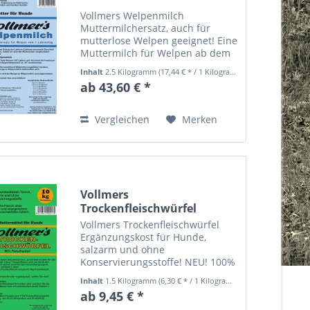
Vollmers Welpenmilch
Muttermilchersatz, auch für
mutterlose Welpen geeignet! Eine
Muttermilch für Welpen ab dem
1. Lebenstag. Durch den
Inhalt
2.5 Kilogramm
(17,44 € * / 1 Kilogramm)
weitgehenden Entzug der Laktose
ab 43,60 € *
(Laktose verursacht Durchfall bei
Welpen) haben wir eine der...
Vergleichen
Merken
Vollmers
Trockenfleischwürfel
Vollmers Trockenfleischwürfel
Ergänzungskost für Hunde,
salzarm und ohne
Konservierungsstoffe! NEU! 100%
Fleischanteil Jetzt können Sie
Inhalt
1.5 Kilogramm
(6,30 € * / 1 Kilogramm)
Fleisch füttern, ohne
ab 9,45 € *
unangenehmes und mühevolles