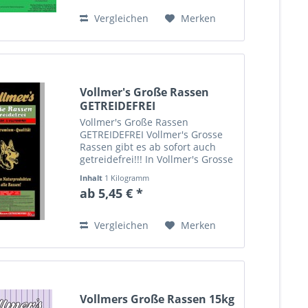
Kochen von Fleischabfällen und
dieses sogar sehr...
Vergleichen
Merken
Vollmer's Große Rassen
GETREIDEFREI
Vollmer's Große Rassen
GETREIDEFREI Vollmer's Grosse
Rassen gibt es ab sofort auch
getreidefrei!!! In Vollmer's Grosse
Rassen GETREIDEFREI verwenden
Inhalt
1 Kilogramm
wir Kartoffeln und viel Gemüse
ab 5,45 € *
anstelle von Getreide.In
Verbindung mit dem hohen
Anteil...
Vergleichen
Merken
Vollmers Große Rassen 15kg