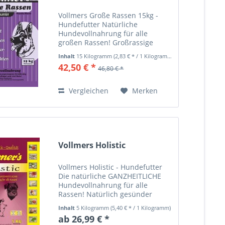
Vollmers Große Rassen 15kg -
Hundefutter Natürliche
Hundevollnahrung für alle
großen Rassen! Großrassige
Hunde brauchen wegen Ihres
Inhalt
15 Kilogramm
(2,83 € * / 1 Kilogramm)
empfindlichen Verdauungstrakes
42,50 € *
46,80 € *
und der Gelenke eine besondere
Ernährung. Sie neigen dazu ihr
Futter...
Vergleichen
Merken
Vollmers Holistic
Vollmers Holistic - Hundefutter
Die natürliche GANZHEITLICHE
Hundevollnahrung für alle
Rassen! Natürlich gesünder
hoher Fleischanteil (Gelügel- und
Inhalt
5 Kilogramm
(5,40 € * / 1 Kilogramm)
Lammfleisch) außergewöhnliche
ab 26,99 € *
Zutaten (Kräuter, Gewürze,