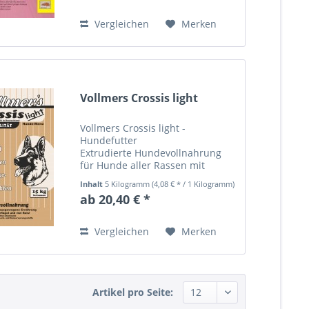
ätherische Öle, Beeren usw.)...
Vergleichen
Merken
Vollmers Crossis light
Vollmers Crossis light -
Hundefutter
Extrudierte Hundevollnahrung
für Hunde aller Rassen mit
geringer bis normaler Aktivität,
Inhalt
5 Kilogramm
(4,08 € * / 1 Kilogramm)
auch für alternde,
ab 20,40 € *
übergewichtige und empfindliche
Hunde die optimale Ernährung!
Eine leichtverdauliche...
Vergleichen
Merken
Artikel pro Seite: