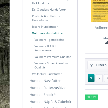
Dr.Clauder's
Dr. Clauders Hundefutter
Pro Nutrition Flatazor
Hundefutter
Josera Hundefutter
Vollmer
Vollmers Hundefutter
Inh
Vollmers - getreidefrei -
a
Vollmers B.A.R.F.
Komponenten
Vollmers Premium Qualität
Vollmers Super Premium
Filtern
Qualität
Wolfsblut Hundefutter
1
Hunde - Nassfutter
Hunde - Futterzusätze
Hunde - Snack 's
TIPP!
Hunde - Näpfe & Zubehör