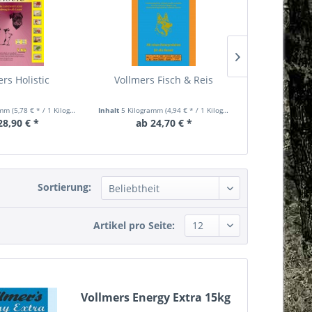
rs Holistic
Vollmers Fisch & Reis
Vollmers K
amm
(5,78 € * / 1 Kilogramm)
Inhalt
5 Kilogramm
(4,94 € * / 1 Kilogramm)
Inhalt
5 Kilogra
28,90 € *
ab 24,70 € *
ab 26
Sortierung:
Artikel pro Seite:
Vollmers Energy Extra 15kg