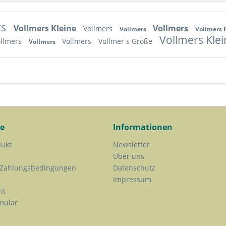
rs
Vollmers Kleine
Vollmers
Vollmers
Vollmers
Vollmers 
Vollmers Klei
ollmers
Vollmers
Vollmer s Große
Vollmers
ce
Informationen
dukt
Newsletter
Über uns
 Zahlungsbedingungen
Datenschutz
Impressum
ht
mular