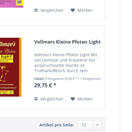
großer Rassen...
Vergleichen
Merken
Vollmers Kleine Pfoten Light
Vollmers Kleine Pfoten Light Mit
viel Gemüse und Kräutern! Für
anspruchsvolle Hunde ist
Truthahnfleisch durch sein
hochverdauliches Protein und
Inhalt
5 Kilogramm
(5,95 € * / 1 Kilogramm)
dem besonderen Geschmack
29,75 € *
besonders attraktiv.
Kartoffelflocken, die für die...
Vergleichen
Merken
Artikel pro Seite: