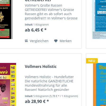
Vollmer's Große Rassen
GETREIDEFREI Vollmer's Grosse
Rassen gibt es ab sofort auch
getreidefrei!!! In Vollmer's Grosse
Rassen GETREIDEFREI verwenden
Inhalt
1 Kilogramm
wir Kartoffeln und viel Gemüse
ab 6,45 € *
anstelle von Getreide.In
Verbindung mit dem hohen
Anteil...
Vergleichen
Merken
NEU
Vollmers Holistic
Vollmers Holistic - Hundefutter
Die natürliche GANZHEITLICHE
Hundevollnahrung für alle
Rassen! Natürlich gesünder
hoher Fleischanteil (Gelügel- und
Inhalt
5 Kilogramm
(5,78 € * / 1 Kilogramm)
Lammfleisch) außergewöhnliche
ab 28,90 € *
Zutaten (Kräuter, Gewürze,