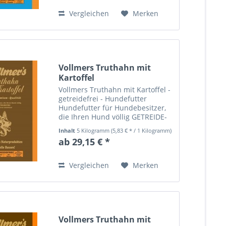
nervöse Hunde, die eine
normale...
Vergleichen
Merken
Vollmers Truthahn mit
Kartoffel
Vollmers Truthahn mit Kartoffel -
getreidefrei - Hundefutter
Hundefutter für Hundebesitzer,
die Ihren Hund völlig GETREIDE-
und GLUTENFREI ernähren
Inhalt
5 Kilogramm
(5,83 € * / 1 Kilogramm)
möchten! Für anspruchsvolle
ab 29,15 € *
Hunde ist Truthahnfleisch durch
sein hochverdauliches Protein...
Vergleichen
Merken
Vollmers Truthahn mit