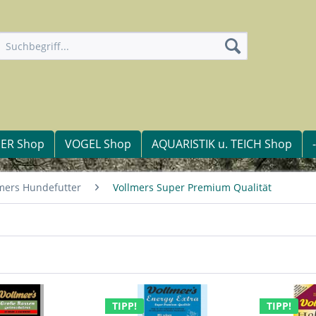
IER Shop
VOGEL Shop
AQUARISTIK u. TEICH Shop
mers Hundefutter
Vollmers Super Premium Qualität
TIPP!
TIPP!