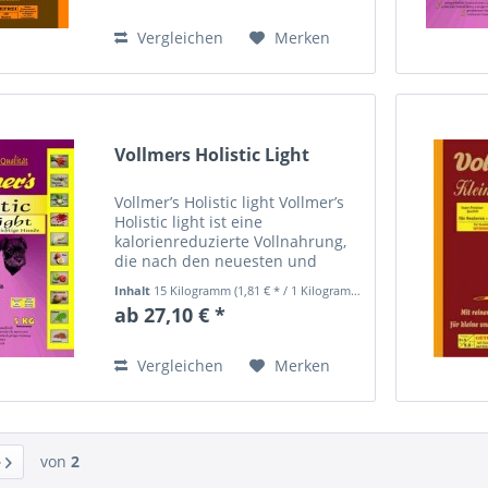
überdurchschnittliche...
Vergleichen
Merken
Vollmers Holistic Light
Vollmer’s Holistic light Vollmer’s
Holistic light ist eine
kalorienreduzierte Vollnahrung,
die nach den neuesten und
praxisbezogenen Erkenntnissen
Inhalt
15 Kilogramm
(1,81 € * / 1 Kilogramm)
zusammengesetzt ist. Schon der
ab 27,10 € *
Wolf ernährte sich nicht nur von
der erlegten Beute,...
Vergleichen
Merken
von
2