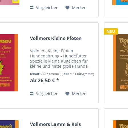
ätherische Öle, Beeren usw.)...
Vergleichen
Merken
NEU
Vollmers Kleine Pfoten
Vollmers Kleine Pfoten
Hundenahrung - Hundefutter
Spezielle kleine Kügelchen für
kleine und mittelgroße Hunde
aller Rassen mit normaler
Inhalt
5 Kilogramm
(5,30 € * / 1 Kilogramm)
Aktivität! Vollmers Kleine Pfoten
ab 26,50 € *
ist eine ausgewogene
Vollnahrung speziell für kleine
und...
Vergleichen
Merken
Vollmers Lamm & Reis