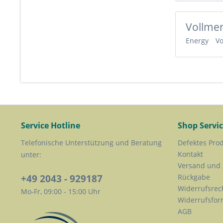
Vollme
Energy
V
Service Hotline
Shop Servi
Telefonische Unterstützung und Beratung
Defektes Pro
Kontakt
unter:
Versand und
+49 2043 - 929187
Rückgabe
Widerrufsrec
Mo-Fr, 09:00 - 15:00 Uhr
Widerrufsfor
AGB