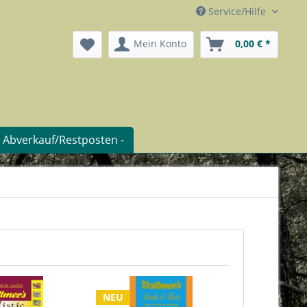
Service/Hilfe
Mein Konto
0,00 € *
- Abverkauf/Restposten -
NEU
NEU