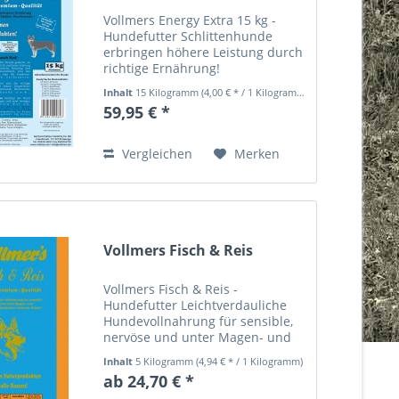
Vollmers Energy Extra 15 kg -
Hundefutter Schlittenhunde
erbringen höhere Leistung durch
richtige Ernährung!
Schlittenhunde haben in vielen
Inhalt
15 Kilogramm
(4,00 € * / 1 Kilogramm)
Ländern der Welt an Popularität
59,95 € *
zugenommen. Für diese Rennen
kommen speziell geeignete
Rassen zum...
Vergleichen
Merken
Vollmers Fisch & Reis
Vollmers Fisch & Reis -
Hundefutter Leichtverdauliche
Hundevollnahrung für sensible,
nervöse und unter Magen- und
Darmunverträglichkeiten
Inhalt
5 Kilogramm
(4,94 € * / 1 Kilogramm)
leidende Hunde! Vollmers Fisch &
ab 24,70 € *
Reis ist speziell für sensible und