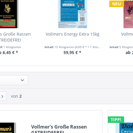
NEU
's Große Rassen
Vollmers Energy Extra 15kg
Vollme
TREIDEFREI
alt
1 Kilogramm
Inhalt
15 Kilogramm
(4,00 € * / 1 Kilogramm)
Inhalt
5 Kilogr
b 6,45 € *
59,95 € *
ab 
von
2
TIPP!
Vollmer's Große Rassen
GETREIDEFREI