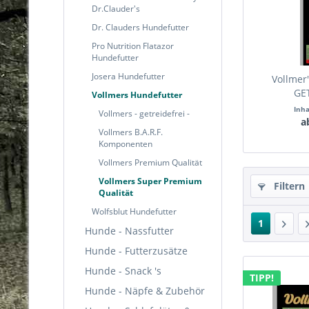
Dr.Clauder's
Dr. Clauders Hundefutter
Pro Nutrition Flatazor
Hundefutter
Josera Hundefutter
Vollmer
GE
Vollmers Hundefutter
Inh
Vollmers - getreidefrei -
a
Vollmers B.A.R.F.
Komponenten
Vollmers Premium Qualität
Vollmers Super Premium
Filtern
Qualität
Wolfsblut Hundefutter
1
Hunde - Nassfutter
Hunde - Futterzusätze
Hunde - Snack 's
TIPP!
Hunde - Näpfe & Zubehör