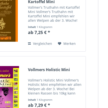
Kartoffel Mini
Vollmer’s Truthahn mit Kartoffel
Mini Vollmer’s Truthahn mit
Kartoffel Mini empfehlen wir
allen Welpen ab der 3. Woche!
Bei kleinen Rassen bis 10kg kann
Inhalt
1 Kilogramm
nach der Welpen- und Juniorzeit
ab 7,25 € *
(ab 12 Monate) weiter lebenslang
gefüttert werden....
Vergleichen
Merken
Vollmers Holistic Mini
Vollmer’s Holistic Mini Vollmer’s
Holistic Mini empfehlen wir allen
Welpen ab der 3. Woche! Bei
kleinen Rassen bis 10kg kann
nach der Welpen- und Juniorzeit
Inhalt
1 Kilogramm
(ab 12 Monate) weiter lebenslang
ab 7,29 € *
gefüttert werden. Bei Welpen