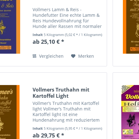
Vollmers Lamm & Reis -
Hundefutter Eine echte Lamm &
Reis Hundevollnahrung für
Hunde aller Rassen mit normaler
Aktivität! Fleischanteil: 70 %
Inhalt
5 Kilogramm
(5,02 € * / 1 Kilogramm)
Lamm- und 30 % Geflügelanteil,
ab 25,10 € *
im Getreideanteil 50 % Reis. Das
besondere Futter, auch für...
Vergleichen
Merken
Vollmers Truthahn mit
Kartoffel Light
Vollmer’s Truthahn mit Kartoffel
light Vollmer’s Truthahn mit
Kartoffel light ist eine
Hundenahrung mit reduziertem
Energiegehalt. Durch die
Inhalt
5 Kilogramm
(5,95 € * / 1 Kilogramm)
besonderen Zutaten ist eine für
ab 29,75 € *
alternde Hunde sehr wichtige