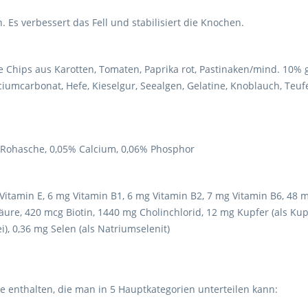
n. Es verbessert das Fell und stabilisiert die Knochen.
 Chips aus Karotten, Tomaten, Paprika rot, Pastinaken/mind. 10% gr
ciumcarbonat, Hefe, Kieselgur, Seealgen, Gelatine, Knoblauch, Teufe
% Rohasche, 0,05% Calcium, 0,06% Phosphor
g Vitamin E, 6 mg Vitamin B1, 6 mg Vitamin B2, 7 mg Vitamin B6, 48
ure, 420 mcg Biotin, 1440 mg Cholinchlorid, 12 mg Kupfer (als Kupfe
i), 0,36 mg Selen (als Natriumselenit)
 enthalten, die man in 5 Hauptkategorien unterteilen kann: