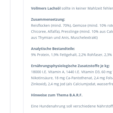
Vollmers Lachsöl
sollte in keiner Mahlzeit fehle
Zusammensetzung:
Reisflocken (mind. 70%), Gemüse (mind. 10% rote
Chicoree, Alfalfa), Presslinge (mind. 10% aus Cal
aus Thymian und Anis, Muschelextrakt)
Analytische Bestandteile:
9% Protein, 1,9% Fettgehalt, 2,2% Rohfaser, 2,3
Ernährungsphysiologische Zusatzstoffe je kg:
18000 I.E. Vitamin A, 1440 I.E. Vitamin D3, 60 m
Nikotinsäure, 18 mg Ca-Pantothenat, 2,4 mg Folsä
Zinkoxid), 2,4 mg Jod (als Calciumjodat, wasserfre
Hinweise zum Thema B.A.R.F.
Eine Hundenahrung soll verschiedene Nährstoffe