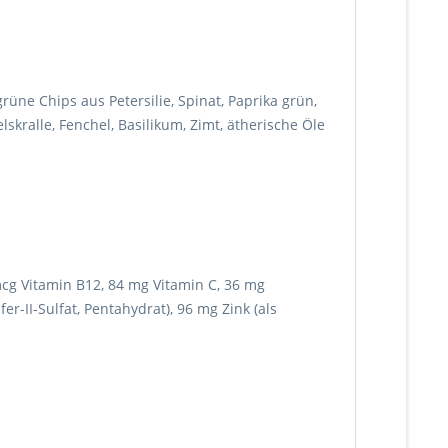
üne Chips aus Petersilie, Spinat, Paprika grün,
lskralle, Fenchel, Basilikum, Zimt, ätherische Öle
 mcg Vitamin B12, 84 mg Vitamin C, 36 mg
r-II-Sulfat, Pentahydrat), 96 mg Zink (als